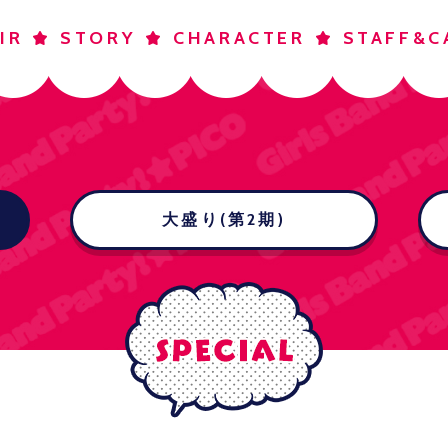
IR
STORY
CHARACTER
STAFF&C
大盛り(第2期)