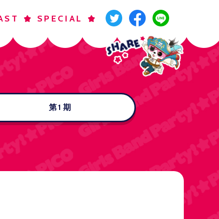
AST
SPECIAL
第1期