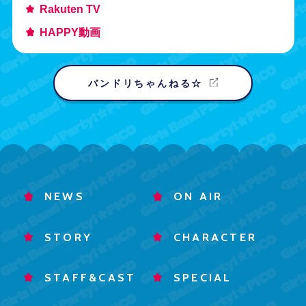
Rakuten TV
HAPPY動画
バンドリちゃんねる☆
NEWS
ON AIR
STORY
CHARACTER
STAFF&CAST
SPECIAL