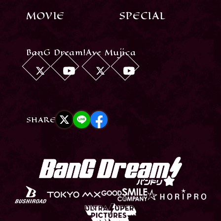
MOVIE
SPECIAL
BanG Dream!
Ave Mujica
SHARE