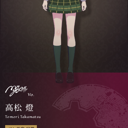
Vo.
高松 燈
Tomori Takamatsu