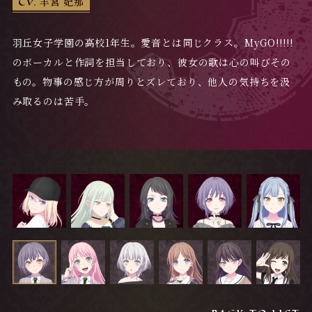
CV.
羊宮 妃那
羽丘女子学園の高校1年生。愛音とは同じクラス。MyGO!!!!!
のボーカルと作詞を担当しており、彼女の歌は心の叫びその
もの。物事の感じ方が周りとズレており、他人の気持ちを汲
み取るのは苦手。