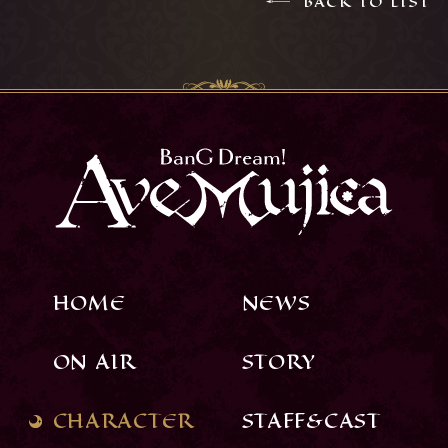
BACK TO LIST
HOME
NEWS
ON AIR
STORY
CHARACTER
STAFF&CAST