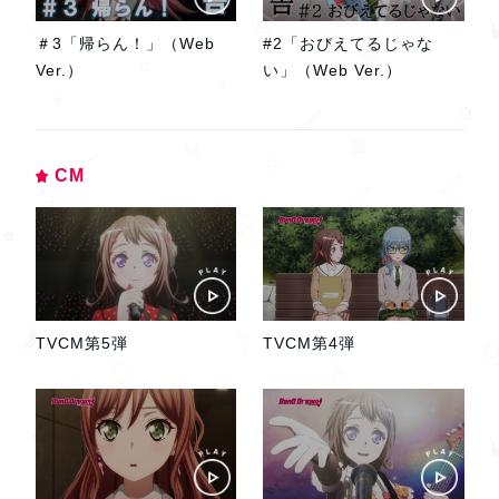
＃3「帰らん！」（Web
#2「おびえてるじゃな
Ver.）
い」（Web Ver.）
CM
TVCM第5弾
TVCM第4弾