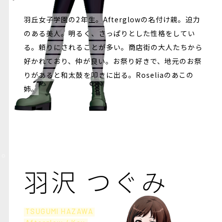
羽丘女子学園の2年生。Afterglowの名付け親。迫力
のある美人。明るく、さっぱりとした性格をしてい
る。頼りにされることが多い。商店街の大人たちから
好かれており、仲が良い。お祭り好きで、地元のお祭
りがあると和太鼓を叩きに出る。Roseliaのあこの
姉。
羽沢 つぐみ
TSUGUMI HAZAWA