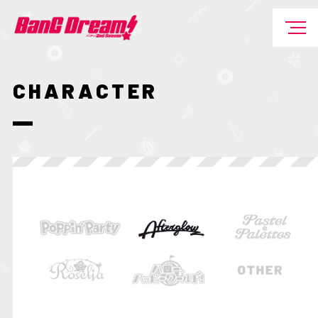
CHARACTER
P
a
A
P
s
f
o
t
t
p
e
e
p
l
r
i
＊
g
n
P
l
'
a
o
P
l
w
a
e
r
t
t
t
y
e
s
ハ
ロ
R
ー
o
、
s
O
ハ
e
T
ッ
l
H
ピ
i
E
ー
a
R
ワ
ー
ル
ド