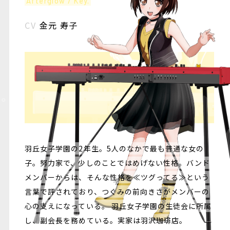
Afterglow / Key.
CV
金元 寿子
羽丘女子学園の2年生。5人のなかで最も普通な女の
子。努力家で、少しのことではめげない性格。バンド
メンバーからは、そんな性格を≪ツグってる≫という
言葉で評されており、つぐみの前向きさがメンバーの
心の支えになっている。 羽丘女子学園の生徒会に所属
し、副会長を務めている。実家は羽沢珈琲店。