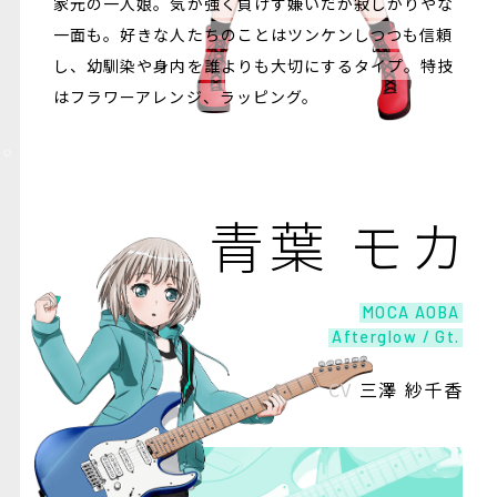
家元の一人娘。気が強く負けず嫌いだが寂しがりやな
一面も。好きな人たちのことはツンケンしつつも信頼
し、幼馴染や身内を誰よりも大切にするタイプ。特技
はフラワーアレンジ、ラッピング。
青葉 モカ
MOCA AOBA
Afterglow / Gt.
CV
三澤 紗千香