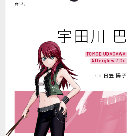
弱い。
宇田川 巴
TOMOE UDAGAWA
Afterglow / Dr.
CV
日笠 陽子