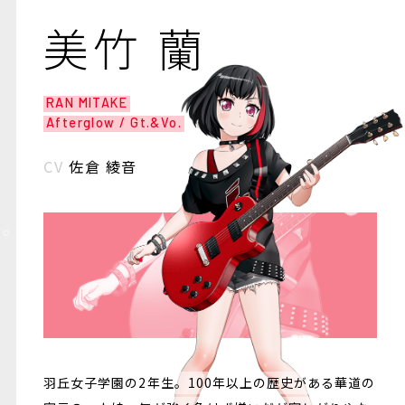
美竹 蘭
RAN MITAKE
Afterglow / Gt.&Vo.
CV
佐倉 綾音
羽丘女子学園の2年生。100年以上の歴史がある華道の