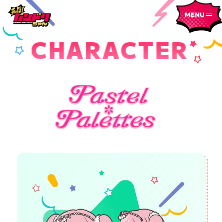
C
H
A
R
A
C
T
E
R