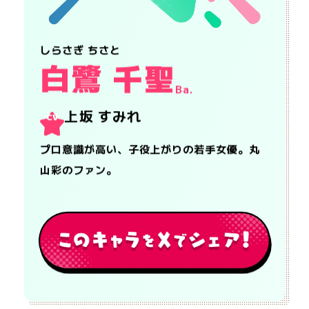
しらさぎ ちさと
白鷺 千聖
Ba.
上坂 すみれ
CV
プロ意識が高い、子役上がりの若手女優。丸
山彩のファン。