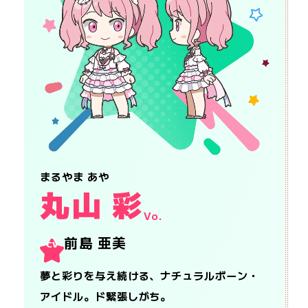
まるやま あや
丸山 彩
Vo.
前島 亜美
CV
夢と彩りを与え続ける、ナチュラルボーン・
アイドル。ド緊張しがち。