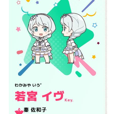
わかみや いゔ
若宮 イヴ
Key.
秦 佐和子
CV