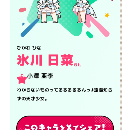
ひかわ ひな
氷川 日菜
Gt.
小澤 亜李
CV
わからないものってるるるるるんっ♪遠慮知ら
ずの天才少女。