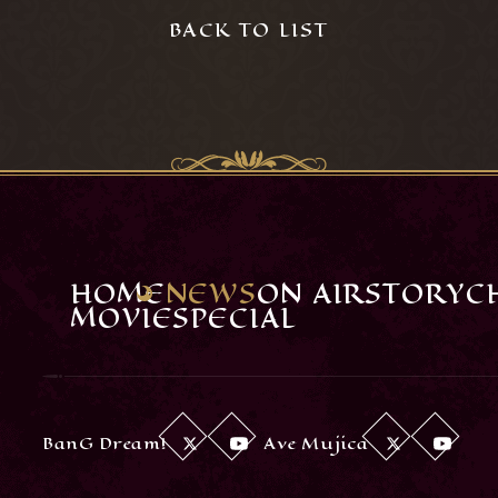
BACK TO LIST
HOME
NEWS
ON AIR
STORY
C
MOVIE
SPECIAL
BanG Dream!
Ave Mujica