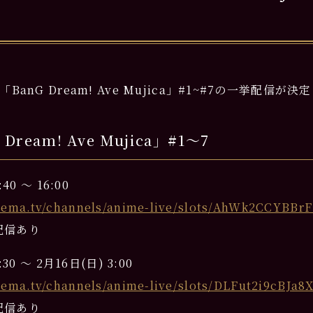
BanG Dream! Ave Mujica」#1~#7の一挙配信が
ream! Ave Mujica」#1〜7
0 〜 16:00
abema.tv/channels/anime-live/slots/AhWk2CCYBBr
配信あり
30 〜 2月16日(日) 3:00
bema.tv/channels/anime-live/slots/DLFut2i9cBJa8
配信あり