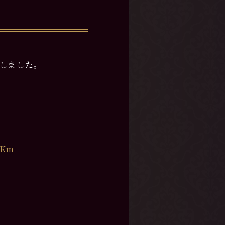
決定しました。
FKm
X